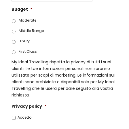
G
a
Budget
*
G
s
s
h
Moderate
l
M
a
Middle Range
M
s
s
Luxury
h
l
M
a
First Class
M
s
My Ideal Travelling rispetta la privacy di tutti i suoi
s
h
clienti. Le tue informazioni personali non saranno
l
A
utilizzate per scopi di marketing. Le informazioni sui
a
A
clienti sono archiviate e disponibili solo per My Ideal
s
A
Travelling che le userà per dare seguito alla vostra
h
A
richiesta.
A
A
Privacy policy
*
A
A
Accetto