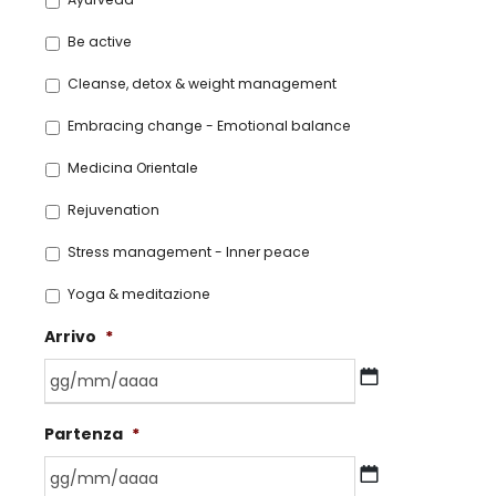
Be active
Cleanse, detox & weight management
Embracing change - Emotional balance
Medicina Orientale
Rejuvenation
Stress management - Inner peace
Yoga & meditazione
Arrivo
*
G
Partenza
*
G
s
l